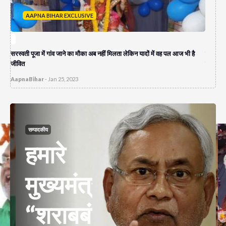
AAPNA BIHAR EXCLUSIVE
A
सरस्वती पूजा में गांव जाने का मौका अब नहीं मिलता लेकिन यादों में वह पल आज भी है
पेपर लीक
जीवित
दुकान च
AapnaBihar
-
Jan 25, 2023
AapnaB
सम्पादकीय
हमारे
मुख्यमंत्री
“शराबबंदी”