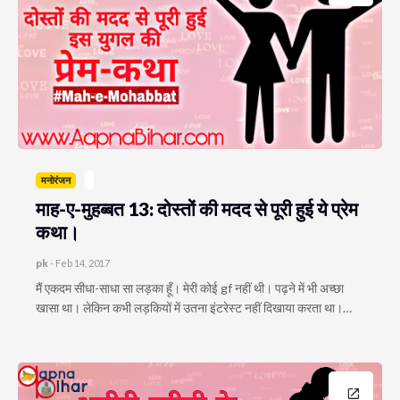
मनोरंजन
माह-ए-मुहब्बत 13: दोस्तों की मदद से पूरी हुई ये प्रेम
कथा।
pk
-
Feb 14, 2017
मैं एकदम सीधा-साधा सा लड़का हूँ। मेरी कोई gf नहीं थी। पढ़ने में भी अच्छा
खासा था। लेकिन कभी लड़कियों में उतना इंटरेस्ट नहीं दिखाया करता था।…