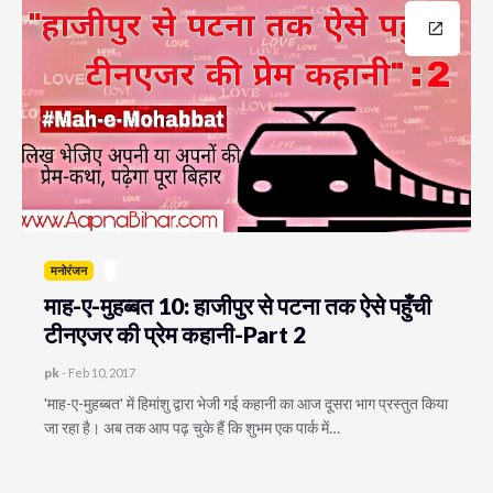
मनोरंजन
माह-ए-मुहब्बत 10: हाजीपुर से पटना तक ऐसे पहुँची
टीनएजर की प्रेम कहानी-Part 2
pk
-
Feb 10, 2017
​'माह-ए-मुहब्बत' में हिमांशु द्वारा भेजी गई कहानी का आज दूसरा भाग प्रस्तुत किया
जा रहा है। अब तक आप पढ़ चुके हैं कि शुभम एक पार्क में…