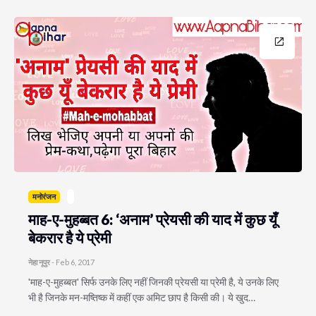
मनोरंजन
माह-ए-मुहब्बत 6: ‘अनाम’ प्रेयसी की याद में कुछ यूँ
बेकरार है ये प्रेमी
नेहा नूपुर
-
Feb 6, 2017
'माह-ए-मुहब्बत' सिर्फ उनके लिए नहीं जिनकी प्रेयसी या प्रेमी है, ये उनके लिए
भी है जिनके मन-मष्तिष्क में कहीं एक अमिट छाप है किसी की। ये खुद…