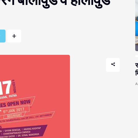
+
r
स
म
A