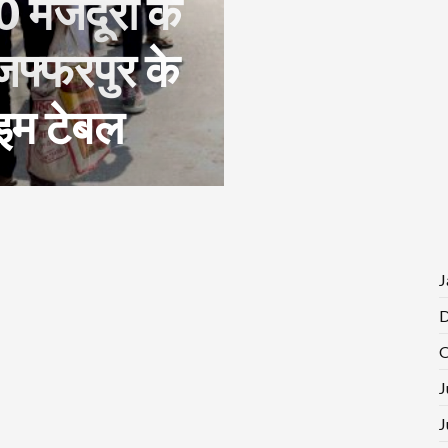
 मजदूरों के
जफ्फरपुर के
ाइम टेबल
J
D
O
J
J