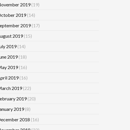
ovember 2019
(19)
ctober 2019
(14)
eptember 2019
(17)
ugust 2019
(15)
uly 2019
(14)
une 2019
(18)
ay 2019
(16)
pril 2019
(16)
arch 2019
(22)
ebruary 2019
(20)
anuary 2019
(8)
ecember 2018
(16)
ovember 2018
(22)