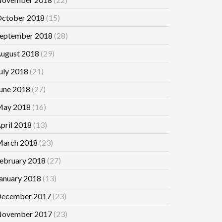
ctober 2018
(15)
eptember 2018
(28)
ugust 2018
(29)
uly 2018
(21)
une 2018
(27)
ay 2018
(16)
pril 2018
(13)
arch 2018
(23)
ebruary 2018
(27)
anuary 2018
(13)
ecember 2017
(23)
ovember 2017
(23)