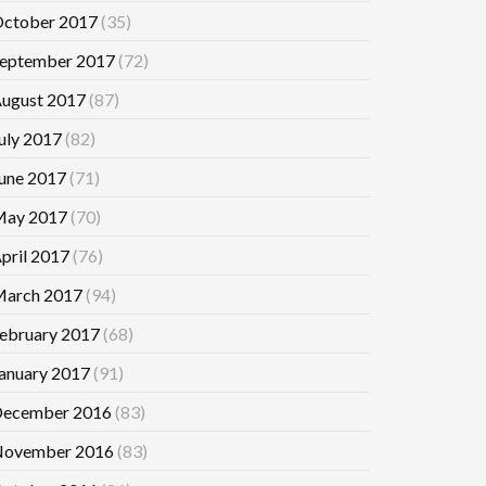
ctober 2017
(35)
eptember 2017
(72)
ugust 2017
(87)
uly 2017
(82)
une 2017
(71)
ay 2017
(70)
pril 2017
(76)
arch 2017
(94)
ebruary 2017
(68)
anuary 2017
(91)
ecember 2016
(83)
ovember 2016
(83)