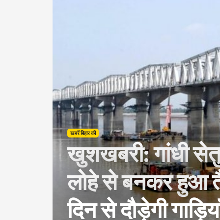
खबरें बिहार की
खुशखबरी: गांधी सेत
लोहे से बनकर हुआ त
दिन से दौड़ेगी गाड़िया