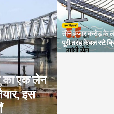
खबरें बिहार की
तीन हजार करोड़ के लाग
पूरी तरह केबल स्टे 
ु का एक लेन
ैयार, इस
ँ