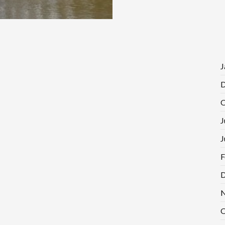
J
D
O
J
J
F
D
N
O