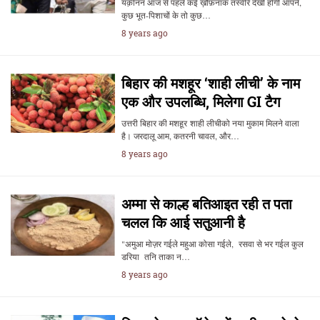
यक़ीनन आज से पहले कई ख़ौफ़नाक तस्वीरें देखी होंगी आपने,
कुछ भूत-पिशाचों के तो कुछ…
8 years ago
बिहार की मशहूर ‘शाही लीची’ के नाम
एक और उपलब्धि, मिलेगा GI टैग
उत्तरी बिहार की मशहूर शाही लीचीको नया मुकाम मिलने वाला
है। जरदालू आम, कतरनी चावल, और…
8 years ago
अम्मा से काल्ह बतिआइत रही त पता
चलल कि आई सतुआनी है
"अमुआ मोज़र गईले महुआ कोसा गईले, रसवा से भर गईल कुल
डरिया तनि ताका न…
8 years ago