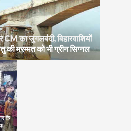
और CM का जुगलबंदी, बिहारवाशियों
ेतु की मरम्मत को भी ग्रीन सिग्नल
ार के
या