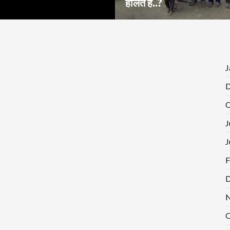
हालत है..?
J
D
O
J
J
F
D
N
O