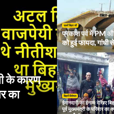
खबरें बिहार की
प्रकाश पर्व में PM 
को हुई फायदा, गांधी स
ी के कारण
ार का
बिहारी विशेषता
ईमानदारी का ईनाम: देखिए बिह
पूर्व मुख्यमंत्री के परिवार का क्