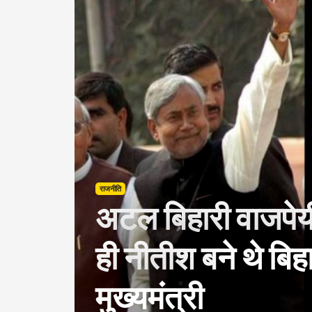
राजनीति
अटल बिहारी वाजपेय
ही नीतीश बने थे बिह
मुख्यमंत्री