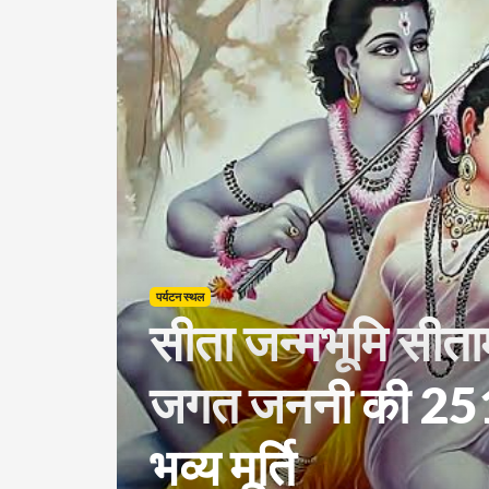
पर्यटन स्थल
सीता जन्मभूमि सीतामढ
जगत जननी की 251
भव्य मूर्ति