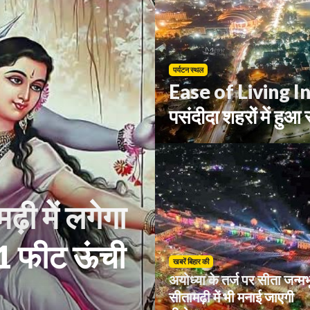
पर्यटन स्थल
Ease of Living In
पसंदीदा शहरों में हुआ
़ी में लगेगा
 फीट ऊंची
खबरें बिहार की
अयोध्या के तर्ज पर सीता जन्मभ
सीतामढ़ी में भी मनाई जाएगी