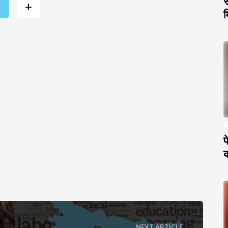
स
+
r
म
प
क
NEXT ARTICLE