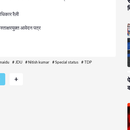
स
म
अधिकार रैली
हस्ताक्षरयुक्त आवेदन पत्र
naidu
#
JDU
#
Nitish kumar
#
Special status
#
TDP
+
प
r
क