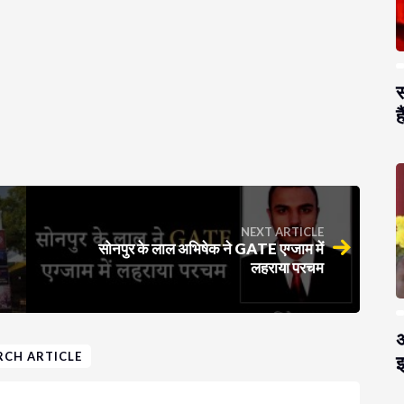
स
है
NEXT ARTICLE
सोनपुर के लाल अभिषेक ने GATE एग्जाम में
लहराया परचम
अ
RCH ARTICLE
झ