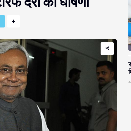
टैरिफ दरों की घोषणा
+
r
स
म
A