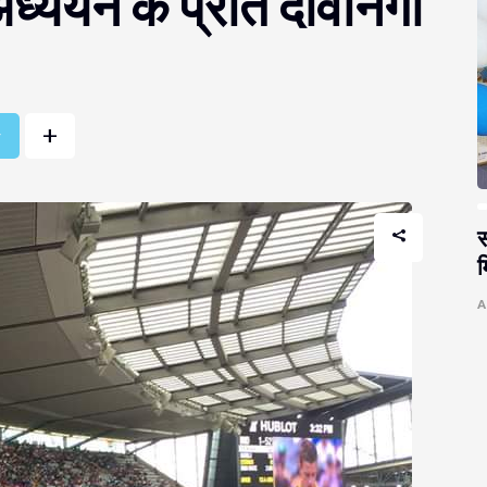
अध्ययन के प्रति दीवानगी
+
r
स
म
A