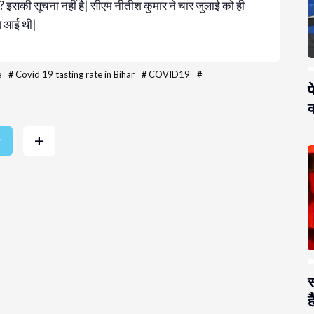
ं? इसकी सूचना नहीं है| सीएम नीतीश कुमार ने चार जुलाई को ही
िव आई थी|
e
#
Covid 19 tasting rate in Bihar
#
COVID19
#
प
क
+
r
स
है