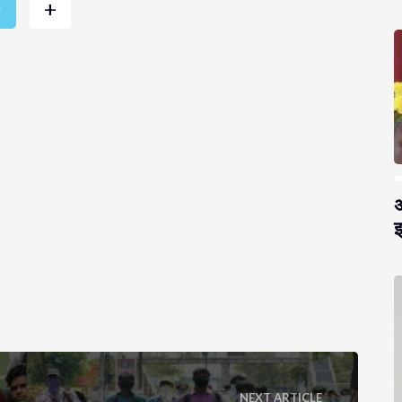
+
r
अ
झ
NEXT ARTICLE