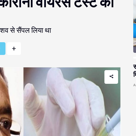
 कोरोना वायरस टेस्ट की
े शव से सैंपल लिया था
+
r
स
म
A