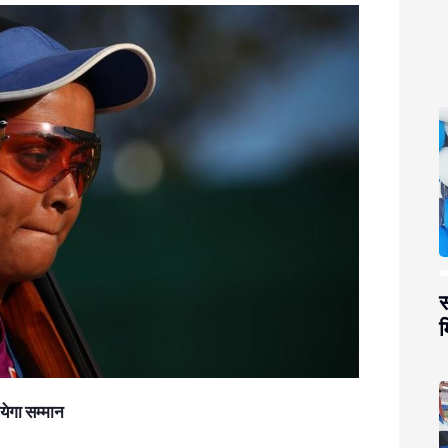
स
म
येगा सम्मान