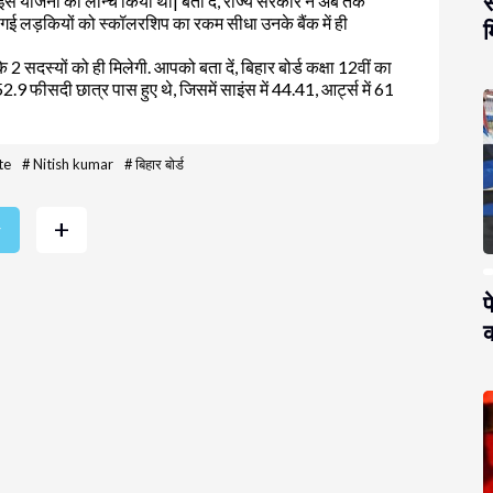
स
 ने इस योजना को लॉन्च किया था| बता दें, राज्य सरकार ने अब तक
नी गई लड़कियों को स्कॉलरशिप का रकम सीधा उनके बैंक में ही
म
सदस्यों को ही मिलेगी. आपको बता दें, बिहार बोर्ड कक्षा 12वीं का
2.9 फीसदी छात्र पास हुए थे, जिसमें साइंस में 44.41, आर्ट्स में 61
te
#
Nitish kumar
#
बिहार बोर्ड
+
r
प
क