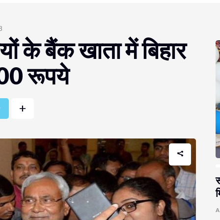
8
 के बैंक खाता में बिहार
00 रूपये
+
r
स
म
A