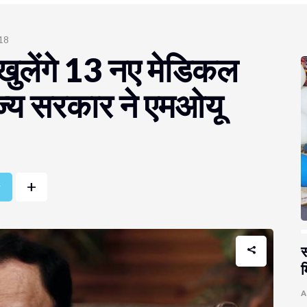
018
ं खुलेंगे 13 नए मेडिकल
ाज्य सरकार ने एमओयू
+
r
स
म
A