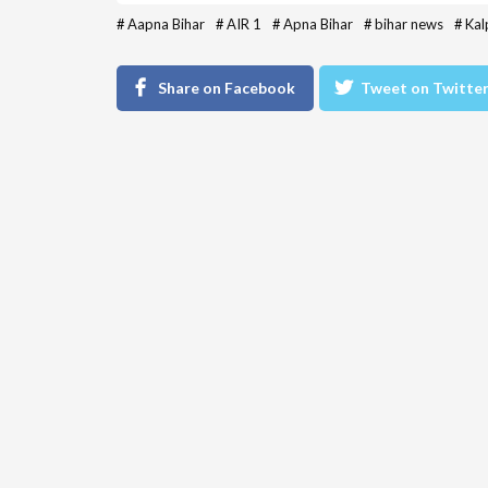
#
Aapna Bihar
#
AIR 1
#
Apna Bihar
#
bihar news
#
Kal
Share on Facebook
Tweet on Twitte