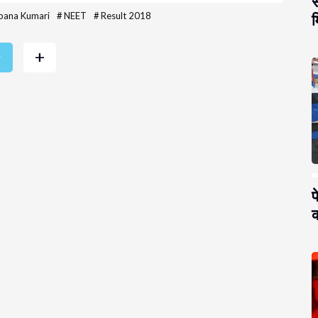
स
pana Kumari
#
NEET
#
Result 2018
म
+
r
प
क