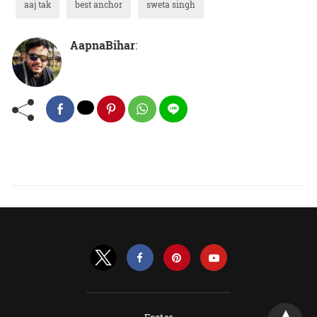
aaj tak
best anchor
sweta singh
AapnaBihar
: