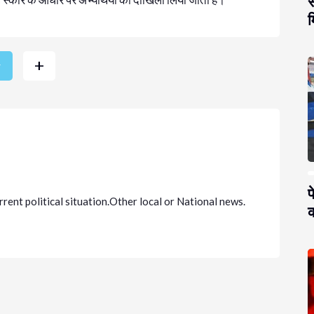
स
म
+
r
प
urrent political situation.Other local or National news.
क