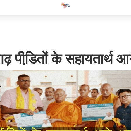
ाढ़ पीडि़तों के सहायतार्थ आगे