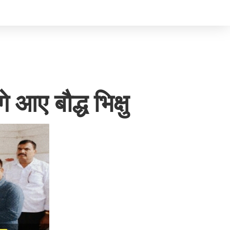
 आए बौद्ध भिक्षु