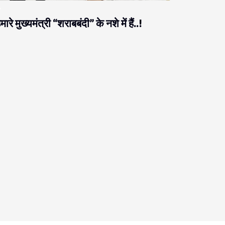
मारे मुख्यमंत्री “शराबबंदी” के नशे में हैं..!
राजनीति
ब नीतीश को ठगने आते हैं, नीतीश उनको ठग लेते हैं!
सम्पादकीय
ब्दुल बारी सिद्दीकी झूठ बोल रहे हैं या उनके बेटे ने झूठ
ोलकर लिया है हार्वर्ड में एडमिशन?