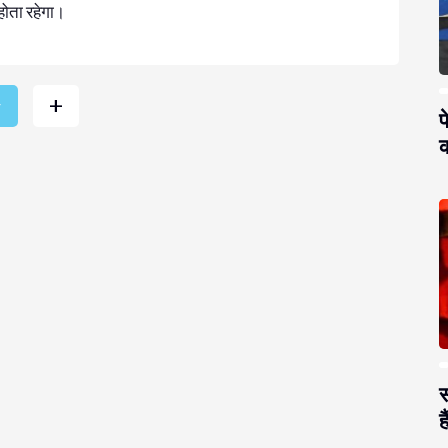
 होता रहेगा।
+
r
प
क
स
है