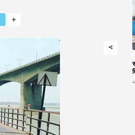
+
r
स
म
A