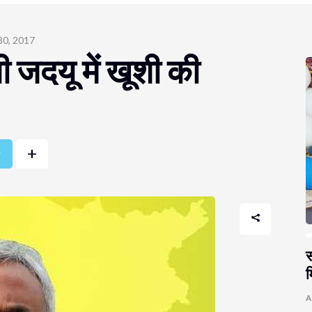
30, 2017
भी जदयू में खूशी की
+
r
स
म
A