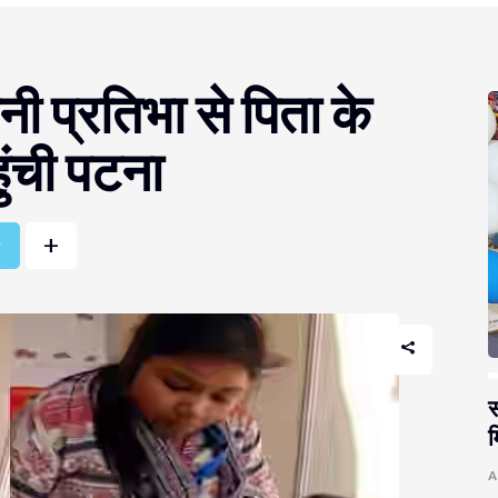
ी प्रतिभा से पिता के
ुंची पटना
+
r
स
म
A