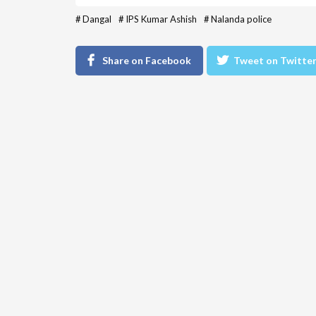
#
Dangal
#
IPS Kumar Ashish
#
Nalanda police
Share on Facebook
Tweet on Twitte