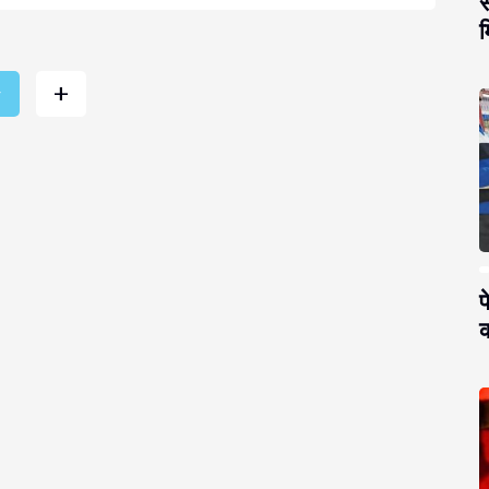
स
म
+
r
प
क