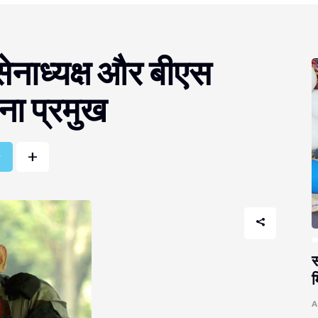
ेनाध्यक्ष और बीएस
ेना प्रमुख
+
r
स
म
A