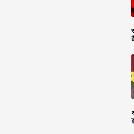
स
है
अ
झ