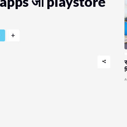
 4 apps जो playstore
+
r
स
म
A