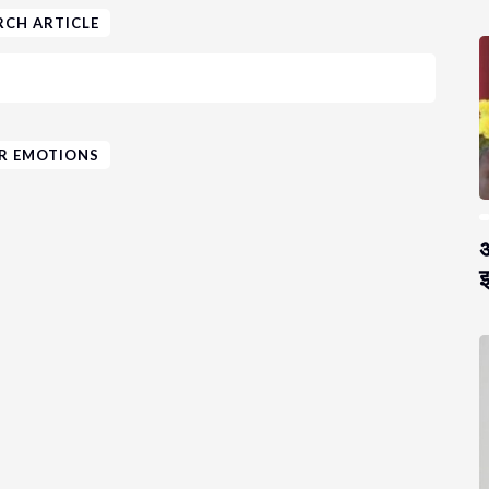
RCH ARTICLE
R EMOTIONS
अ
झ