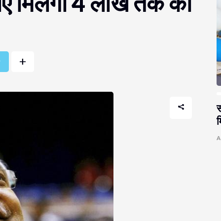
 लिए मिलेगा 4 लाख तक का
+
r
स
म
A