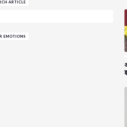
RCH ARTICLE
R EMOTIONS
अ
झ