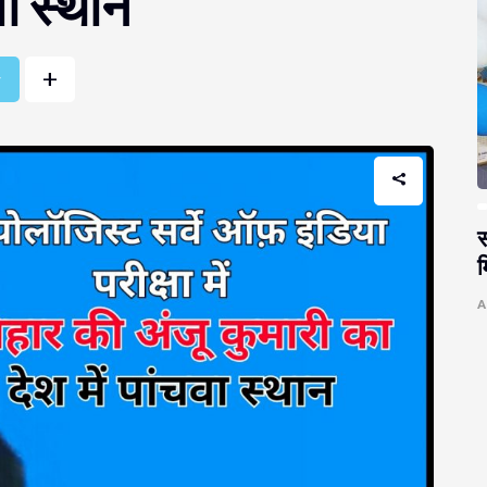
वा स्थान
+
r
स
म
A