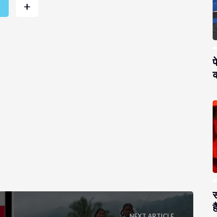
+
r
प
क
स
है
NEXT ARTICLE