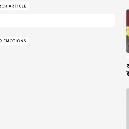
RCH ARTICLE
R EMOTIONS
अ
झ