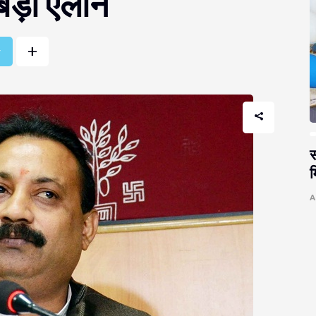
बड़ा एलान
+
r
स
म
A