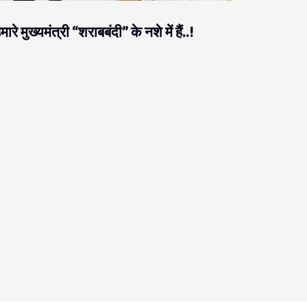
मारे मुख्यमंत्री “शराबबंदी” के नशे में हैं..!
राजनीति
ब नीतीश को ठगने आते हैं, नीतीश उनको ठग लेते हैं!