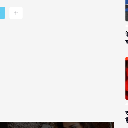
+
r
प
क
स
है