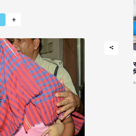
+
r
स
म
A