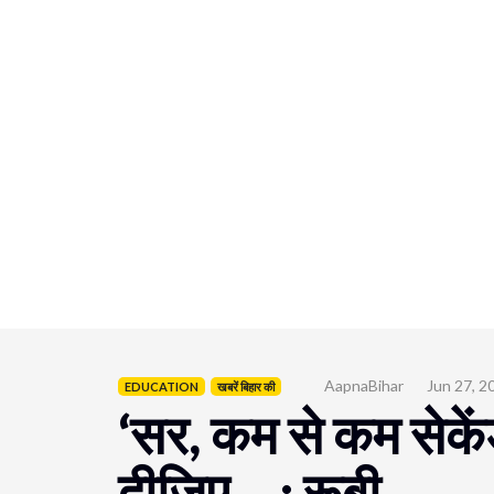
AapnaBihar
Jun 27, 2
EDUCATION
खबरें बिहार की
‘सर, कम से कम सेके
दीजिए….: रूबी