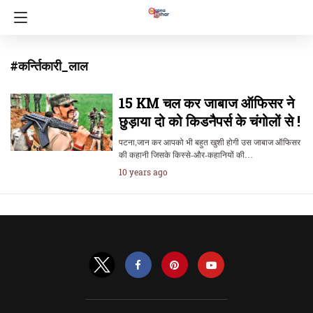
#कर्न्तिकारी_लाल
15 KM चल कर जाबाज ऑफिसर ने
छुड़ाया दो को किडनैपर्स के चंगोलों से !
पटना,जान कर आपको भी बहुत खुशी होगी उस जाबाज ऑफिसर
की कहानी जिसके किस्से-और-कहानियों की…
10 years ago