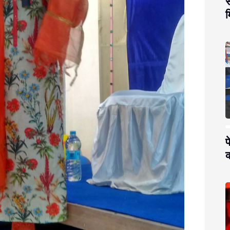
स
म
प
क