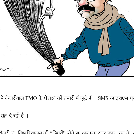
केजरीवाल PMO के घेराओ की तयारी में जुटे हैं । SMS व्हाट्सएप्प ग्र
 तूल दे रही है ।
, सैलरी से विश्वविद्यालय की “डिग्री” होते हुए अब एक स्तर उपर उठ के 